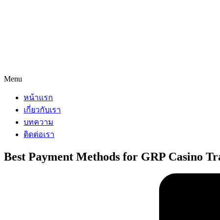
Menu
หน้าแรก
เกี่ยวกับเรา
บทความ
ติดต่อเรา
Best Payment Methods for GRP Casino Tr