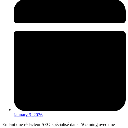
January 9, 2026
En tant que rédacteur SEO spécialisé dans l’iGaming avec une