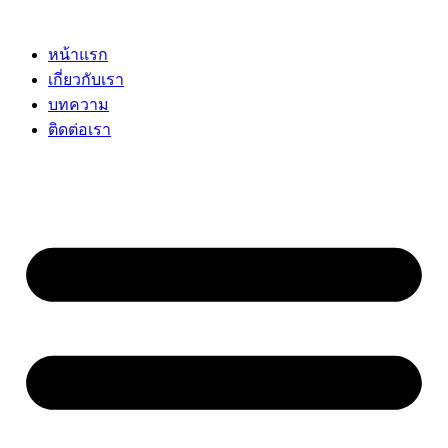
Skip
to
content
หน้าแรก
เกี่ยวกับเรา
บทความ
ติดต่อเรา