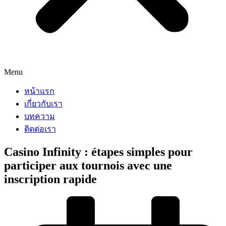
Menu
หน้าแรก
เกี่ยวกับเรา
บทความ
ติดต่อเรา
Casino Infinity : étapes simples pour
participer aux tournois avec une
inscription rapide