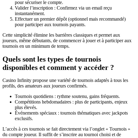
pour sécuriser le compte.
Valider l’inscription : Confirmez via un email reçu
instantanément.
Effectuer un premier dépôt (optionnel mais recommandé)
pour participer aux tournois payants.
Cette simplicité élimine les barrières classiques et permet aux
joueurs, même débutants, de commencer à jouer et à participer aux
tournois en un minimum de temps.
Quels sont les types de tournois
disponibles et comment y accéder ?
Casino Infinity propose une variété de tournois adaptés à tous les
profils, des amateurs aux joueurs confirmés.
Tournois quotidiens : rythme soutenu, gains fréquents.
Compétitions hebdomadaires : plus de participants, enjeux
plus élevés.
Événements spéciaux : tournois thématiques avec jackpots
exclusifs.
L’accès à ces tournois se fait directement via l’onglet « Tournois »
du compte joueur. Il suffit de s’inscrire au tournoi choisi et de