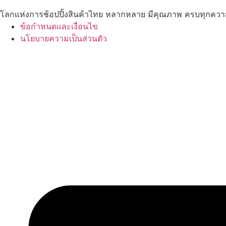
โลกแห่งการช้อปปิ้งสินค้าไทย หลากหลาย มีคุณภาพ ครบทุกควา
ข้อกำหนดและเงื่อนไข
นโยบายความเป็นส่วนตัว