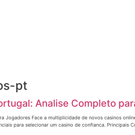
os-pt
rtugal: Analise Completo pa
 Jogadores Face a multiplicidade de novos casinos online
ciais para selecionar um casino de confianca. Principais C