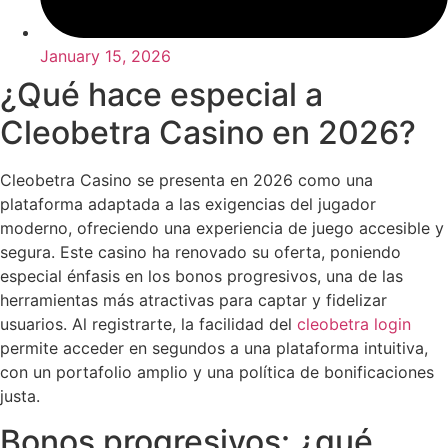
January 15, 2026
¿Qué hace especial a
Cleobetra Casino en 2026?
Cleobetra Casino se presenta en 2026 como una
plataforma adaptada a las exigencias del jugador
moderno, ofreciendo una experiencia de juego accesible y
segura. Este casino ha renovado su oferta, poniendo
especial énfasis en los bonos progresivos, una de las
herramientas más atractivas para captar y fidelizar
usuarios. Al registrarte, la facilidad del
cleobetra login
permite acceder en segundos a una plataforma intuitiva,
con un portafolio amplio y una política de bonificaciones
justa.
Bonos progresivos: ¿qué