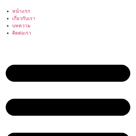
Skip
to
หน้าแรก
content
เกี่ยวกับเรา
บทความ
ติดต่อเรา