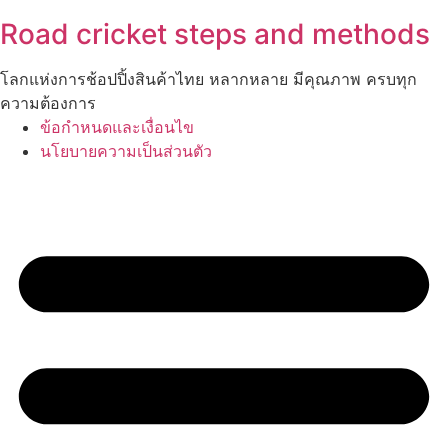
Road cricket steps and methods
โลกแห่งการช้อปปิ้งสินค้าไทย หลากหลาย มีคุณภาพ ครบทุก
ความต้องการ
ข้อกำหนดและเงื่อนไข
นโยบายความเป็นส่วนตัว