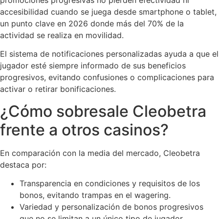
accesibilidad cuando se juega desde smartphone o tablet,
un punto clave en 2026 donde más del 70% de la
actividad se realiza en movilidad.
El sistema de notificaciones personalizadas ayuda a que el
jugador esté siempre informado de sus beneficios
progresivos, evitando confusiones o complicaciones para
activar o retirar bonificaciones.
¿Cómo sobresale Cleobetra
frente a otros casinos?
En comparación con la media del mercado, Cleobetra
destaca por:
Transparencia en condiciones y requisitos de los
bonos, evitando trampas en el wagering.
Variedad y personalización de bonos progresivos
que no se limitan a un único tipo de jugador.