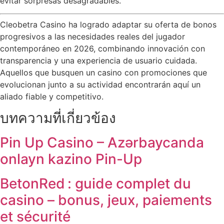
evitar sorpresas desagradables.
Cleobetra Casino ha logrado adaptar su oferta de bonos
progresivos a las necesidades reales del jugador
contemporáneo en 2026, combinando innovación con
transparencia y una experiencia de usuario cuidada.
Aquellos que busquen un casino con promociones que
evolucionan junto a su actividad encontrarán aquí un
aliado fiable y competitivo.
บทความที่เกี่ยวข้อง
Pin Up Casino – Azərbaycanda
onlayn kazino Pin-Up
BetonRed : guide complet du
casino – bonus, jeux, paiements
et sécurité