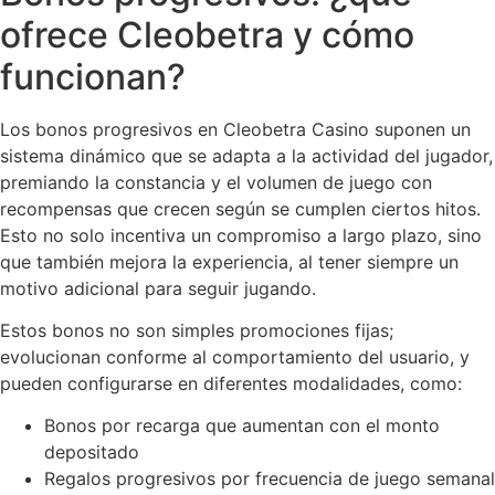
ofrece Cleobetra y cómo
funcionan?
Los bonos progresivos en Cleobetra Casino suponen un
sistema dinámico que se adapta a la actividad del jugador,
premiando la constancia y el volumen de juego con
recompensas que crecen según se cumplen ciertos hitos.
Esto no solo incentiva un compromiso a largo plazo, sino
que también mejora la experiencia, al tener siempre un
motivo adicional para seguir jugando.
Estos bonos no son simples promociones fijas;
evolucionan conforme al comportamiento del usuario, y
pueden configurarse en diferentes modalidades, como:
Bonos por recarga que aumentan con el monto
depositado
Regalos progresivos por frecuencia de juego semanal