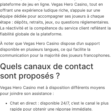
plateforme de jeu en ligne. Vegas Hero Casino, tout en
offrant une expérience ludique riche, s’appuie sur une
équipe dédiée pour accompagner ses joueurs à chaque
étape : dépôts, retraits, jeux, ou questions réglementaires.
La réactivité et la compétence du service client reflètent la
fiabilité globale de la plateforme.
À noter que Vegas Hero Casino dispose d’un support
disponible en plusieurs langues, ce qui facilite la
communication pour la majorité des joueurs francophones.
Quels canaux de contact
sont proposés ?
Vegas Hero Casino met à disposition différents moyens
pour joindre son assistance :
Chat en direct : disponible 24/7, c’est le canal le plus
rapide pour obtenir une réponse immédiate.