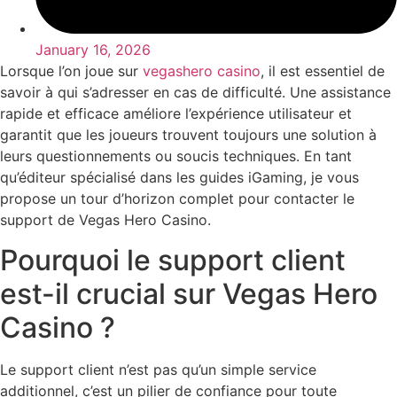
January 16, 2026
Lorsque l’on joue sur
vegashero casino
, il est essentiel de
savoir à qui s’adresser en cas de difficulté. Une assistance
rapide et efficace améliore l’expérience utilisateur et
garantit que les joueurs trouvent toujours une solution à
leurs questionnements ou soucis techniques. En tant
qu’éditeur spécialisé dans les guides iGaming, je vous
propose un tour d’horizon complet pour contacter le
support de Vegas Hero Casino.
Pourquoi le support client
est-il crucial sur Vegas Hero
Casino ?
Le support client n’est pas qu’un simple service
additionnel, c’est un pilier de confiance pour toute