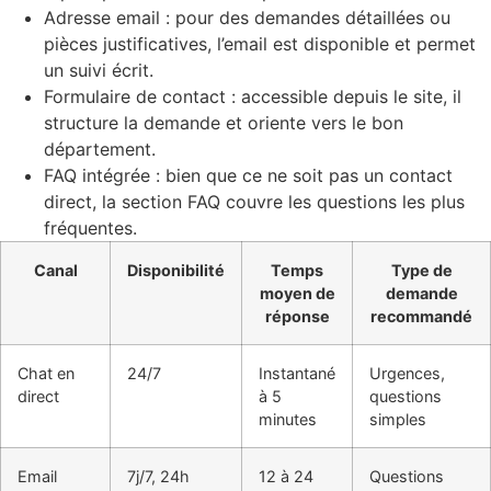
Adresse email : pour des demandes détaillées ou
pièces justificatives, l’email est disponible et permet
un suivi écrit.
Formulaire de contact : accessible depuis le site, il
structure la demande et oriente vers le bon
département.
FAQ intégrée : bien que ce ne soit pas un contact
direct, la section FAQ couvre les questions les plus
fréquentes.
Canal
Disponibilité
Temps
Type de
moyen de
demande
réponse
recommandé
Chat en
24/7
Instantané
Urgences,
direct
à 5
questions
minutes
simples
Email
7j/7, 24h
12 à 24
Questions