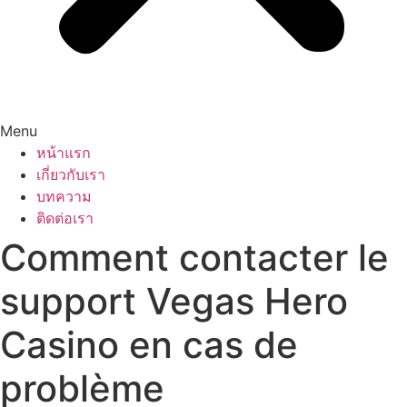
Menu
หน้าแรก
เกี่ยวกับเรา
บทความ
ติดต่อเรา
Comment contacter le
support Vegas Hero
Casino en cas de
problème