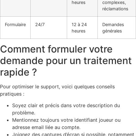
heures
complexes,
réclamations
Formulaire
24/7
12 à 24
Demandes
heures
générales
Comment formuler votre
demande pour un traitement
rapide ?
Pour optimiser le support, voici quelques conseils
pratiques :
Soyez clair et précis dans votre description du
problème.
Mentionnez toujours votre identifiant joueur ou
adresse email liée au compte.
Joignez des captures d’écran si possible, notamment