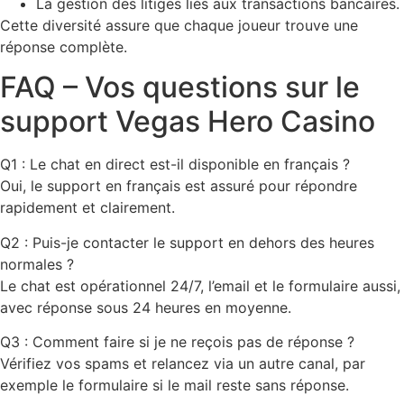
La gestion des litiges liés aux transactions bancaires.
Cette diversité assure que chaque joueur trouve une
réponse complète.
FAQ – Vos questions sur le
support Vegas Hero Casino
Q1 : Le chat en direct est-il disponible en français ?
Oui, le support en français est assuré pour répondre
rapidement et clairement.
Q2 : Puis-je contacter le support en dehors des heures
normales ?
Le chat est opérationnel 24/7, l’email et le formulaire aussi,
avec réponse sous 24 heures en moyenne.
Q3 : Comment faire si je ne reçois pas de réponse ?
Vérifiez vos spams et relancez via un autre canal, par
exemple le formulaire si le mail reste sans réponse.