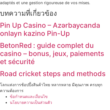
adaptés et une gestion rigoureuse de vos mises.
บทความที่เกี่ยวข้อง
Pin Up Casino – Azərbaycanda
onlayn kazino Pin-Up
BetonRed : guide complet du
casino – bonus, jeux, paiements
et sécurité
Road cricket steps and methods
โลกแห่งการช้อปปิ้งสินค้าไทย หลากหลาย มีคุณภาพ ครบทุก
ความต้องการ
ข้อกำหนดและเงื่อนไข
นโยบายความเป็นส่วนตัว