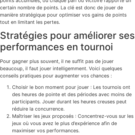
points accumulés, où chaque pari ou victoire rapporte un
certain nombre de points. La clé est donc de jouer de
manière stratégique pour optimiser vos gains de points
tout en limitant les pertes.
Stratégies pour améliorer ses
performances en tournoi
Pour gagner plus souvent, il ne suffit pas de jouer
beaucoup, il faut jouer intelligemment. Voici quelques
conseils pratiques pour augmenter vos chances :
Choisir le bon moment pour jouer : Les tournois ont
des heures de pointe et des périodes avec moins de
participants. Jouer durant les heures creuses peut
réduire la concurrence.
Maîtriser les jeux proposés : Concentrez-vous sur les
jeux où vous avez le plus d’expérience afin de
maximiser vos performances.