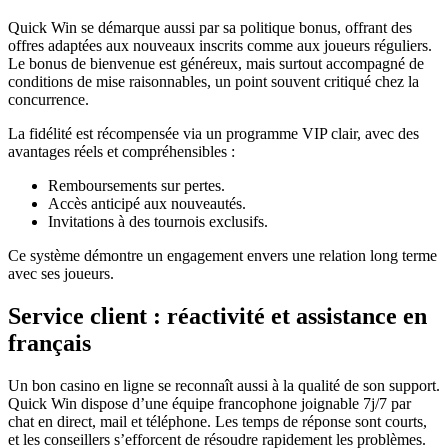
Quick Win se démarque aussi par sa politique bonus, offrant des
offres adaptées aux nouveaux inscrits comme aux joueurs réguliers.
Le bonus de bienvenue est généreux, mais surtout accompagné de
conditions de mise raisonnables, un point souvent critiqué chez la
concurrence.
La fidélité est récompensée via un programme VIP clair, avec des
avantages réels et compréhensibles :
Remboursements sur pertes.
Accès anticipé aux nouveautés.
Invitations à des tournois exclusifs.
Ce système démontre un engagement envers une relation long terme
avec ses joueurs.
Service client : réactivité et assistance en
français
Un bon casino en ligne se reconnaît aussi à la qualité de son support.
Quick Win dispose d’une équipe francophone joignable 7j/7 par
chat en direct, mail et téléphone. Les temps de réponse sont courts,
et les conseillers s’efforcent de résoudre rapidement les problèmes.