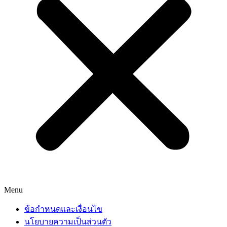
Menu
ข้อกำหนดและเงื่อนไข
นโยบายความเป็นส่วนตัว