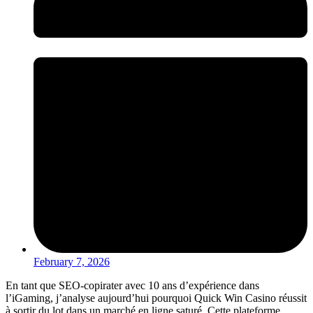
February 7, 2026
En tant que SEO-copirater avec 10 ans d’expérience dans
l’iGaming, j’analyse aujourd’hui pourquoi Quick Win Casino réussit
à sortir du lot dans un marché en ligne saturé. Cette plateforme