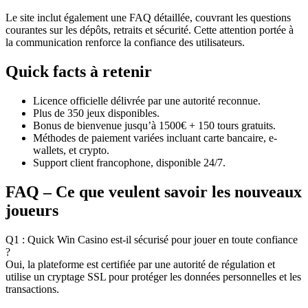
Le site inclut également une FAQ détaillée, couvrant les questions
courantes sur les dépôts, retraits et sécurité. Cette attention portée à
la communication renforce la confiance des utilisateurs.
Quick facts à retenir
Licence officielle délivrée par une autorité reconnue.
Plus de 350 jeux disponibles.
Bonus de bienvenue jusqu’à 1500€ + 150 tours gratuits.
Méthodes de paiement variées incluant carte bancaire, e-
wallets, et crypto.
Support client francophone, disponible 24/7.
FAQ – Ce que veulent savoir les nouveaux
joueurs
Q1 : Quick Win Casino est-il sécurisé pour jouer en toute confiance
?
Oui, la plateforme est certifiée par une autorité de régulation et
utilise un cryptage SSL pour protéger les données personnelles et les
transactions.