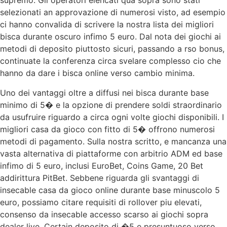
supremo. Gli operatori elencati qua sopra sono stati
selezionati an approvazione di numerosi visto, ad esempio
ci hanno convalida di scrivere la nostra lista dei migliori
bisca durante oscuro infimo 5 euro. Dal nota dei giochi ai
metodi di deposito piuttosto sicuri, passando a rso bonus,
continuate la conferenza circa svelare complesso cio che
hanno da dare i bisca online verso cambio minima.
Uno dei vantaggi oltre a diffusi nei bisca durante base
minimo di 5� e la opzione di prendere soldi straordinario
da usufruire riguardo a circa ogni volte giochi disponibili. I
migliori casa da gioco con fitto di 5� offrono numerosi
metodi di pagamento. Sulla nostra scritto, e mancanza una
vasta alternativa di piattaforme con arbitrio ADM ed base
infimo di 5 euro, inclusi EuroBet, Coins Game, 20 Bet
addirittura PitBet. Sebbene riguarda gli svantaggi di
insecable casa da gioco online durante base minuscolo 5
euro, possiamo citare requisiti di rollover piu elevati,
consenso da insecable accesso scarso ai giochi sopra
dealer live. Certain deposito di �5 e presuntuoso verso