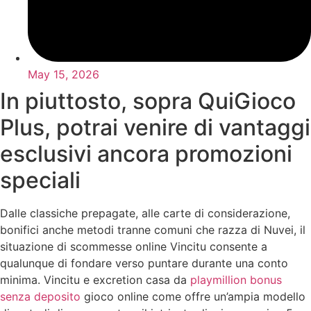
May 15, 2026
In piuttosto, sopra QuiGioco
Plus, potrai venire di vantaggi
esclusivi ancora promozioni
speciali
Dalle classiche prepagate, alle carte di considerazione,
bonifici anche metodi tranne comuni che razza di Nuvei, il
situazione di scommesse online Vincitu consente a
qualunque di fondare verso puntare durante una conto
minima. Vincitu e excretion casa da
playmillion bonus
senza deposito
gioco online come offre un’ampia modello