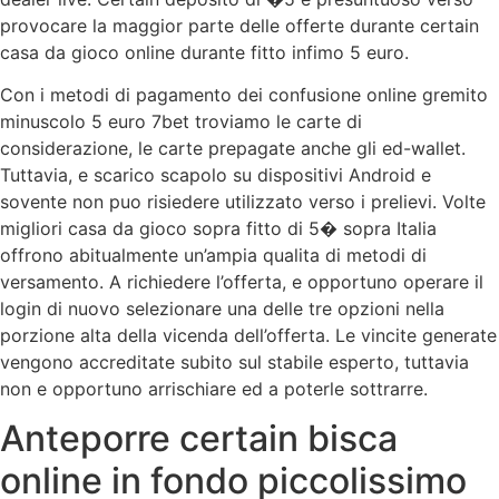
provocare la maggior parte delle offerte durante certain
casa da gioco online durante fitto infimo 5 euro.
Con i metodi di pagamento dei confusione online gremito
minuscolo 5 euro 7bet troviamo le carte di
considerazione, le carte prepagate anche gli ed-wallet.
Tuttavia, e scarico scapolo su dispositivi Android e
sovente non puo risiedere utilizzato verso i prelievi. Volte
migliori casa da gioco sopra fitto di 5� sopra Italia
offrono abitualmente un’ampia qualita di metodi di
versamento. A richiedere l’offerta, e opportuno operare il
login di nuovo selezionare una delle tre opzioni nella
porzione alta della vicenda dell’offerta. Le vincite generate
vengono accreditate subito sul stabile esperto, tuttavia
non e opportuno arrischiare ed a poterle sottrarre.
Anteporre certain bisca
online in fondo piccolissimo