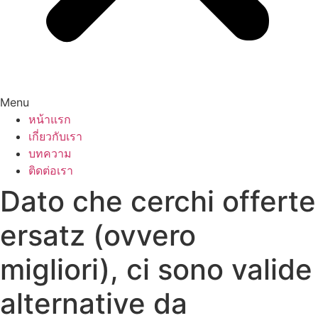
Menu
หน้าแรก
เกี่ยวกับเรา
บทความ
ติดต่อเรา
Dato che cerchi offerte
ersatz (ovvero
migliori), ci sono valide
alternative da