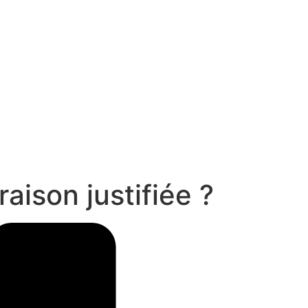
aison justifiée ?