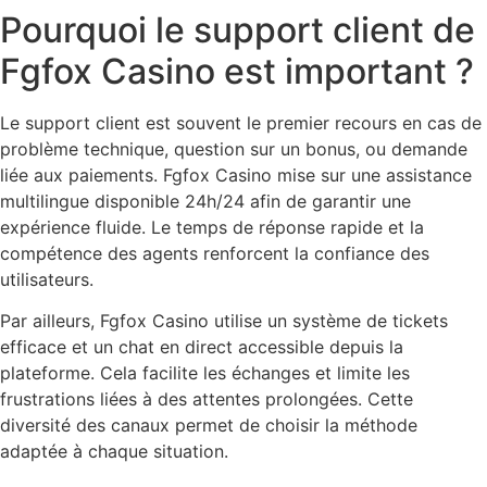
Pourquoi le support client de
Fgfox Casino est important ?
Le support client est souvent le premier recours en cas de
problème technique, question sur un bonus, ou demande
liée aux paiements. Fgfox Casino mise sur une assistance
multilingue disponible 24h/24 afin de garantir une
expérience fluide. Le temps de réponse rapide et la
compétence des agents renforcent la confiance des
utilisateurs.
Par ailleurs, Fgfox Casino utilise un système de tickets
efficace et un chat en direct accessible depuis la
plateforme. Cela facilite les échanges et limite les
frustrations liées à des attentes prolongées. Cette
diversité des canaux permet de choisir la méthode
adaptée à chaque situation.