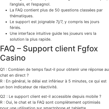
l’anglais, et l’espagnol.
La FAQ contient plus de 50 questions classées par
thématiques.
Le support est joignable 7j/7, y compris les jours
fériés.
Une interface intuitive guide les joueurs vers la
solution la plus rapide.
FAQ – Support client Fgfox
Casino
Q1 : Combien de temps faut-il pour obtenir une réponse au
chat en direct ?
R : En général, le délai est inférieur à 5 minutes, ce qui est
un bon indicateur de réactivité.
Q2 : Le support client est-il accessible depuis mobile ?
R : Oui, le chat et la FAQ sont complètement optimisés
pour une utilisation sur smartphone et tablette.