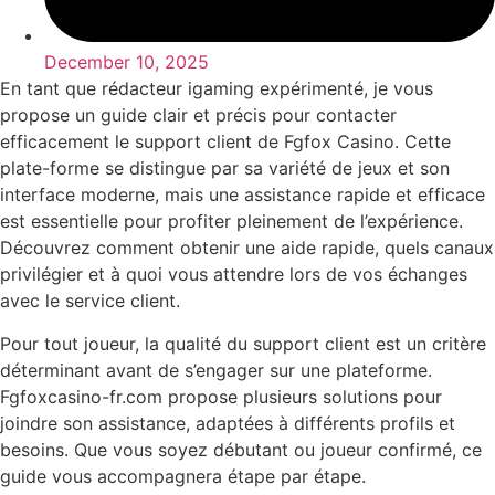
December 10, 2025
En tant que rédacteur igaming expérimenté, je vous
propose un guide clair et précis pour contacter
efficacement le support client de Fgfox Casino. Cette
plate-forme se distingue par sa variété de jeux et son
interface moderne, mais une assistance rapide et efficace
est essentielle pour profiter pleinement de l’expérience.
Découvrez comment obtenir une aide rapide, quels canaux
privilégier et à quoi vous attendre lors de vos échanges
avec le service client.
Pour tout joueur, la qualité du support client est un critère
déterminant avant de s’engager sur une plateforme.
Fgfoxcasino-fr.com propose plusieurs solutions pour
joindre son assistance, adaptées à différents profils et
besoins. Que vous soyez débutant ou joueur confirmé, ce
guide vous accompagnera étape par étape.