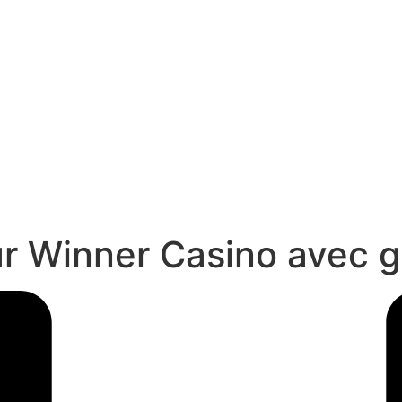
sur Winner Casino avec 