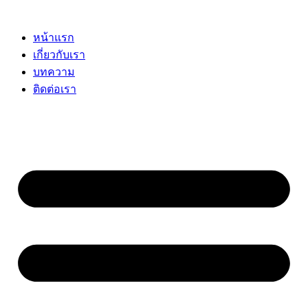
Skip
to
content
หน้าแรก
เกี่ยวกับเรา
บทความ
ติดต่อเรา