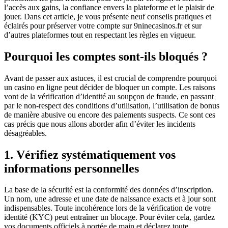
l’accès aux gains, la confiance envers la plateforme et le plaisir de
jouer. Dans cet article, je vous présente neuf conseils pratiques et
éclairés pour préserver votre compte sur 9ninecasinos.fr et sur
d’autres plateformes tout en respectant les règles en vigueur.
Pourquoi les comptes sont-ils bloqués ?
Avant de passer aux astuces, il est crucial de comprendre pourquoi
un casino en ligne peut décider de bloquer un compte. Les raisons
vont de la vérification d’identité au soupçon de fraude, en passant
par le non-respect des conditions d’utilisation, l’utilisation de bonus
de manière abusive ou encore des paiements suspects. Ce sont ces
cas précis que nous allons aborder afin d’éviter les incidents
désagréables.
1. Vérifiez systématiquement vos
informations personnelles
La base de la sécurité est la conformité des données d’inscription.
Un nom, une adresse et une date de naissance exacts et à jour sont
indispensables. Toute incohérence lors de la vérification de votre
identité (KYC) peut entraîner un blocage. Pour éviter cela, gardez
vos documents officiels à portée de main et déclarez toute