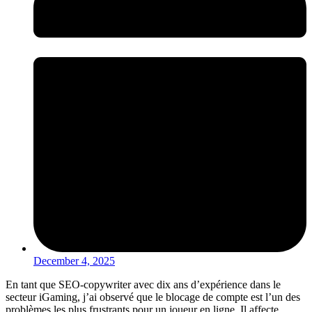
December 4, 2025
En tant que SEO-copywriter avec dix ans d’expérience dans le
secteur iGaming, j’ai observé que le blocage de compte est l’un des
problèmes les plus frustrants pour un joueur en ligne. Il affecte