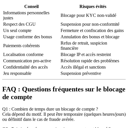
Conseil
Risques évités
Informations personnelles
Blocage pour KYC non-validé
justes
Respect des CGU
Suspension pour non-conformité
Un seul compte
Fermeture et confiscation des gains
Usage conforme des bonus
Annulation des bonus et blocage
Refus de retrait, suspicion
Paiements cohérents
financière
Localisation conforme
Blocage IP et accès restreint
Communication pro-active
Résolution rapide des problèmes
Confidentialité des accès
Accès illégal et sanctions
Jeu responsable
Suspension préventive
FAQ : Questions fréquentes sur le blocage
de compte
Q1 : Combien de temps dure un blocage de compte ?
Cela dépend du motif. Il peut être temporaire (quelques heures/jours)
ou définitif dans le cas de fraude avérée.