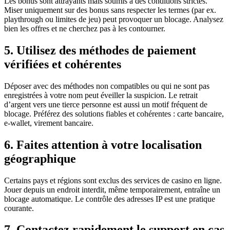
Les bonus sont attrayants mais soumis à des conditions strictes.
Miser uniquement sur des bonus sans respecter les termes (par ex.
playthrough ou limites de jeu) peut provoquer un blocage. Analysez
bien les offres et ne cherchez pas à les contourner.
5. Utilisez des méthodes de paiement
vérifiées et cohérentes
Déposer avec des méthodes non compatibles ou qui ne sont pas
enregistrées à votre nom peut éveiller la suspicion. Le retrait
d’argent vers une tierce personne est aussi un motif fréquent de
blocage. Préférez des solutions fiables et cohérentes : carte bancaire,
e-wallet, virement bancaire.
6. Faites attention à votre localisation
géographique
Certains pays et régions sont exclus des services de casino en ligne.
Jouer depuis un endroit interdit, même temporairement, entraîne un
blocage automatique. Le contrôle des adresses IP est une pratique
courante.
7. Contactez rapidement le support en cas