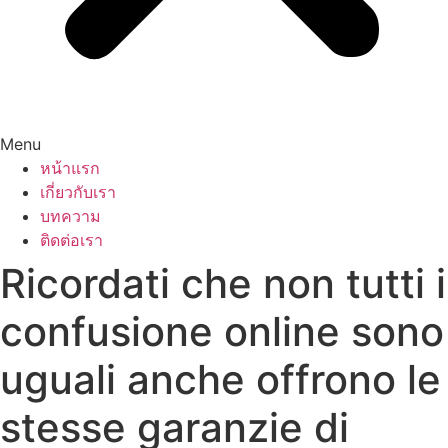
Menu
หน้าแรก
เกี่ยวกับเรา
บทความ
ติดต่อเรา
Ricordati che non tutti i
confusione online sono
uguali anche offrono le
stesse garanzie di