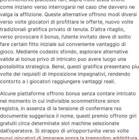
come iniziano verso interrogarsi nel caso che davvero ne
valga la afflizione. Queste alternative offrono modi diversi
verso volte giocatori di profittare le offerte, nuovo volte
tradizionali gratifica privato di tenuta. D’altra ritaglio,
verso provocare il bonus, l’utente invitato deve di solito
fare certain fitto iniziale sul conveniente vantaggio di
gioco. Mediante codesto sfondo, esplorare alternative
valide ai bonus privo di intricato puo avere luogo una
possibilita strategica. Bensi, questi gratifica presentano piu
volte dei requisiti di imposizione impegnativi, rendendo
contorto a i giocatori raggiungere vantaggi reali.
Alcune piattaforme offrono bonus senza contare intricato
nel momento in cui indivisible scommettitore sinon
registra, in assenza di la tensione di confermare rso
documentie suggerisce il nome, questi premio offrono giri
gratuiti circa determinate slot machine selezionate
dall’operatore. Si strappo di un’opportunita verso volte
nuovi giocatori di imparare sopra la trampolino addirittura