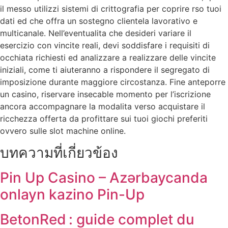
il messo utilizzi sistemi di crittografia per coprire rso tuoi
dati ed che offra un sostegno clientela lavorativo e
multicanale. Nell’eventualita che desideri variare il
esercizio con vincite reali, devi soddisfare i requisiti di
occhiata richiesti ed analizzare a realizzare delle vincite
iniziali, come ti aiuteranno a rispondere il segregato di
imposizione durante maggiore circostanza. Fine anteporre
un casino, riservare insecable momento per l’iscrizione
ancora accompagnare la modalita verso acquistare il
ricchezza offerta da profittare sui tuoi giochi preferiti
ovvero sulle slot machine online.
บทความที่เกี่ยวข้อง
Pin Up Casino – Azərbaycanda
onlayn kazino Pin-Up
BetonRed : guide complet du