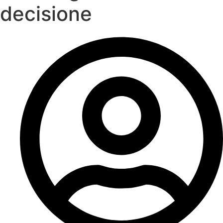
decisione