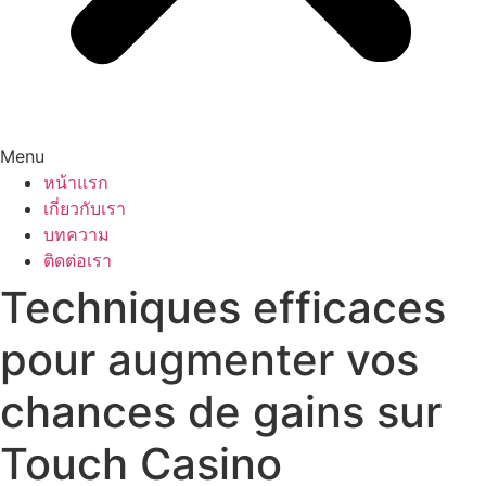
Menu
หน้าแรก
เกี่ยวกับเรา
บทความ
ติดต่อเรา
Techniques efficaces
pour augmenter vos
chances de gains sur
Touch Casino