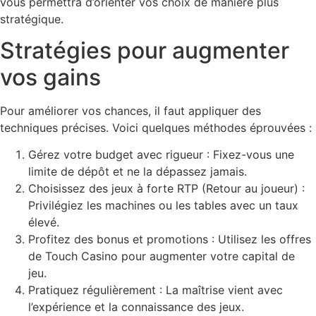
vous permettra d’orienter vos choix de manière plus
stratégique.
Stratégies pour augmenter
vos gains
Pour améliorer vos chances, il faut appliquer des
techniques précises. Voici quelques méthodes éprouvées :
Gérez votre budget avec rigueur : Fixez-vous une
limite de dépôt et ne la dépassez jamais.
Choisissez des jeux à forte RTP (Retour au joueur) :
Privilégiez les machines ou les tables avec un taux
élevé.
Profitez des bonus et promotions : Utilisez les offres
de Touch Casino pour augmenter votre capital de
jeu.
Pratiquez régulièrement : La maîtrise vient avec
l’expérience et la connaissance des jeux.