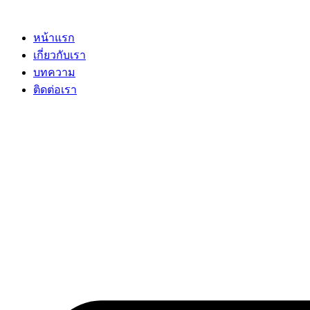
Skip
to
content
หน้าแรก
เกี่ยวกับเรา
บทความ
ติดต่อเรา