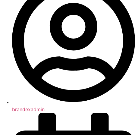
brandexadmin