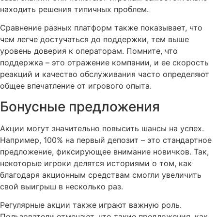
находить решения типичных проблем.
Сравнение разных платформ также показывает, что
чем легче достучаться до поддержки, тем выше
уровень доверия к операторам. Помните, что
поддержка – это отражение компании, и ее скорость
реакций и качество обслуживания часто определяют
общее впечатление от игрового опыта.
Бонусные предложения
Акции могут значительно повысить шансы на успех.
Например, 100% на первый депозит – это стандартное
предложение, фиксирующее внимание новичков. Так,
некоторые игроки делятся историями о том, как
благодаря акционным средствам смогли увеличить
свой выигрыш в несколько раз.
Регулярные акции также играют важную роль.
Пользователи отмечают, что такие предложения, как