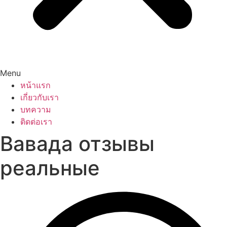
Menu
หน้าแรก
เกี่ยวกับเรา
บทความ
ติดต่อเรา
Вавада отзывы
реальные