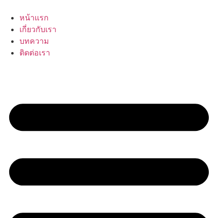
Skip
to
หน้าแรก
content
เกี่ยวกับเรา
บทความ
ติดต่อเรา