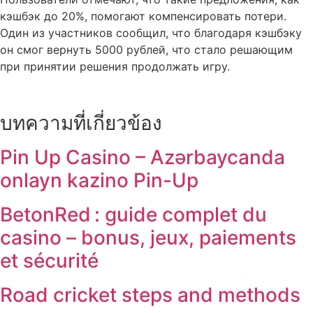
кэшбэк до 20%, помогают компенсировать потери.
Один из участников сообщил, что благодаря кэшбэку
он смог вернуть 5000 рублей, что стало решающим
при принятии решения продолжать игру.
บทความที่เกี่ยวข้อง
Pin Up Casino – Azərbaycanda
onlayn kazino Pin-Up
BetonRed : guide complet du
casino – bonus, jeux, paiements
et sécurité
Road cricket steps and methods