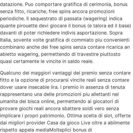
datazione. Puo comportare gratifica di cerimonia, bonus
senza fitto, ricariche, free spins ancora promozioni
periodiche. Il sequestrato di passata (wagering) indica
quante pirouette devi giocare il bonus (e talora ed il base)
davanti di poter richiedere indivis asportazione. Sopra
Italia, sovente volte gratifica di commiato piu convenienti
combinano anche dei free spins senza contare ricarica an
abietto wagering, permettendo di travestire piuttosto
quasi certamente le vincite in saldo reale.
Qualcuno dei maggiori vantaggi dei premio senza contare
fitto e la opzione di procurarsi vincite reali senza contare
dover usare insecable lira. I premio in assenza di tenuta
rappresentano una delle promozioni piu allettanti nel
umanita dei bisca online, permettendo ai giocatori di
provare giochi reali ancora sbattere soldi vero senza
implicare i propri patrimonio. Ottima scelta di slot, offerte
dai migliori provider Casa da gioco Live oltre a abilmente
rispetto appela mediaMolteplici bonus di