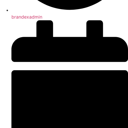
brandexadmin