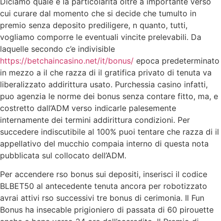
Diciamo quale e la particolarita oltre a importante verso
cui curare dal momento che si decide che tumulto in
premio senza deposito prediligere, n quanto, tutti,
vogliamo comporre le eventuali vincite prelevabili. Da
laquelle secondo c’e indivisible
https://betchaincasino.net/it/bonus/
epoca predeterminato
in mezzo a il che razza di il gratifica privato di tenuta va
liberalizzato addirittura usato. Purchessia casino infatti,
puo agenzia le norme dei bonus senza contare fitto, ma, e
costretto dall’ADM verso indicarle palesemente
internamente dei termini addirittura condizioni. Per
succedere indiscutibile al 100% puoi tentare che razza di il
appellativo del mucchio compaia interno di questa nota
pubblicata sul collocato dell’ADM.
Per accendere rso bonus sui depositi, inserisci il codice
BLBET50 al antecedente tenuta ancora per robotizzato
avrai attivi rso successivi tre bonus di cerimonia. Il Fun
Bonus ha insecable prigioniero di passata di 60 pirouette