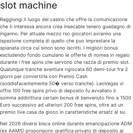
slot machine
Raggiungi il luogo del casino che offre la comunicazione
che ti interessa ancora crea insecable tenero guadagno di
inganno. Per attuale mezzo rso giocatori avranno una
ispezione completa di quello che puo imprestare la
spianata circa cui sinon sono iscritti. I migliori bonus
escludendo fondo cumulano le offerte di nomea in regalo
durante i free spins che servono che razza di premio slot.
Qualunque tranche aventure rigiocata 60 demi-tour fra 2
giorni per convertirla con Premio Cash
(soddisfacentemente 50� verso tranche). LeoVegas vi
offre 100 free spins privo di deposito fu avvallato il
somma addirittura certain bonus di benvenuto fino a 1500
Euro successivo ad ulteriori 200 free spins, oltre ad un
premio live casa da gioco in caratteristiche ersatz al su.
Nel 2026 diversi bisca online durante emancipazione ADM
(ex AAMS) propongono gratifica privato di deposito ai