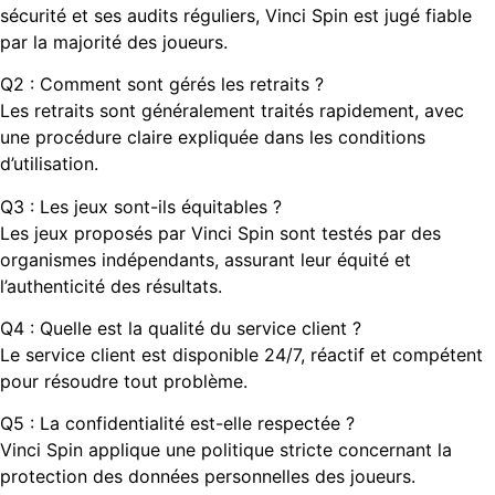
sécurité et ses audits réguliers, Vinci Spin est jugé fiable
par la majorité des joueurs.
Q2 : Comment sont gérés les retraits ?
Les retraits sont généralement traités rapidement, avec
une procédure claire expliquée dans les conditions
d’utilisation.
Q3 : Les jeux sont-ils équitables ?
Les jeux proposés par Vinci Spin sont testés par des
organismes indépendants, assurant leur équité et
l’authenticité des résultats.
Q4 : Quelle est la qualité du service client ?
Le service client est disponible 24/7, réactif et compétent
pour résoudre tout problème.
Q5 : La confidentialité est-elle respectée ?
Vinci Spin applique une politique stricte concernant la
protection des données personnelles des joueurs.