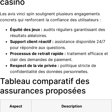
casino
Les avis vinci spin soulignent plusieurs engagements
concrets qui renforcent la confiance des utilisateurs :
Équité des jeux :
audits réguliers garantissant des
résultats aléatoires.
Support client réactif :
assistance disponible 24/7
pour répondre aux questions.
Processus de retrait rapide :
traitement efficace et
clair des demandes de paiement.
Respect de la vie privée :
politique stricte de
confidentialité des données personnelles.
Tableau comparatif des
assurances proposées
Aspect
Description