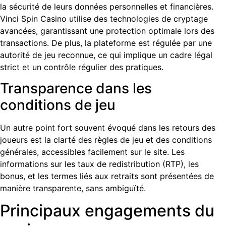
la sécurité de leurs données personnelles et financières.
Vinci Spin Casino utilise des technologies de cryptage
avancées, garantissant une protection optimale lors des
transactions. De plus, la plateforme est régulée par une
autorité de jeu reconnue, ce qui implique un cadre légal
strict et un contrôle régulier des pratiques.
Transparence dans les
conditions de jeu
Un autre point fort souvent évoqué dans les retours des
joueurs est la clarté des règles de jeu et des conditions
générales, accessibles facilement sur le site. Les
informations sur les taux de redistribution (RTP), les
bonus, et les termes liés aux retraits sont présentées de
manière transparente, sans ambiguïté.
Principaux engagements du