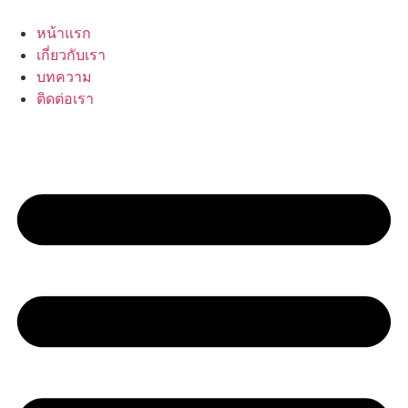
Skip
to
หน้าแรก
content
เกี่ยวกับเรา
บทความ
ติดต่อเรา