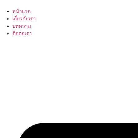
Skip
to
หน้าแรก
content
เกี่ยวกับเรา
บทความ
ติดต่อเรา