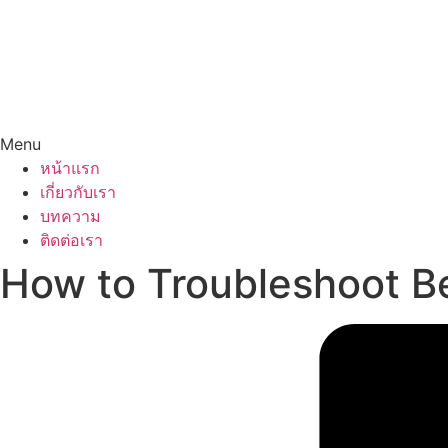
Menu
หน้าแรก
เกี่ยวกับเรา
บทความ
ติดต่อเรา
How to Troubleshoot B