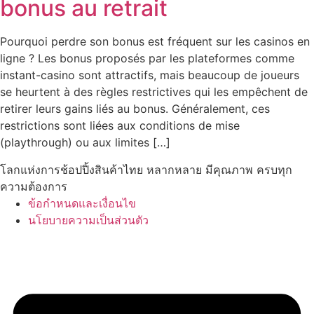
bonus au retrait
Pourquoi perdre son bonus est fréquent sur les casinos en
ligne ? Les bonus proposés par les plateformes comme
instant-casino sont attractifs, mais beaucoup de joueurs
se heurtent à des règles restrictives qui les empêchent de
retirer leurs gains liés au bonus. Généralement, ces
restrictions sont liées aux conditions de mise
(playthrough) ou aux limites […]
โลกแห่งการช้อปปิ้งสินค้าไทย หลากหลาย มีคุณภาพ ครบทุก
ความต้องการ
ข้อกำหนดและเงื่อนไข
นโยบายความเป็นส่วนตัว