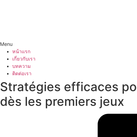
Menu
หน้าแรก
เกี่ยวกับเรา
บทความ
ติดต่อเรา
Stratégies efficaces p
dès les premiers jeux