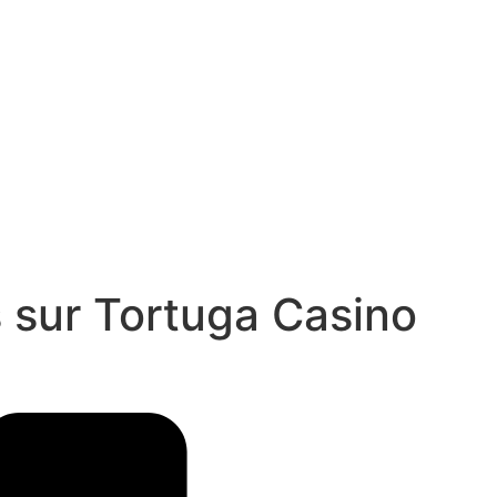
 sur Tortuga Casino