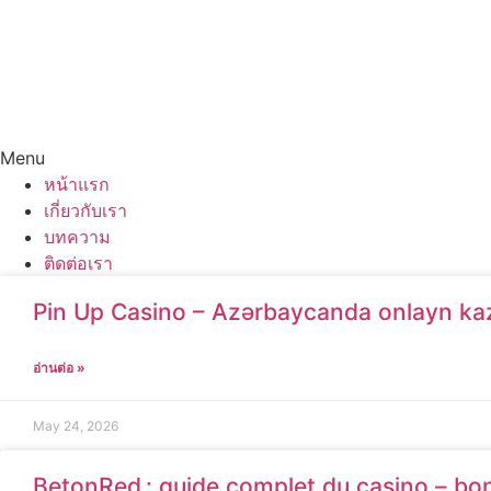
Menu
หน้าแรก
เกี่ยวกับเรา
บทความ
ติดต่อเรา
Pin Up Casino – Azərbaycanda onlayn ka
อ่านต่อ »
May 24, 2026
BetonRed : guide complet du casino – bon