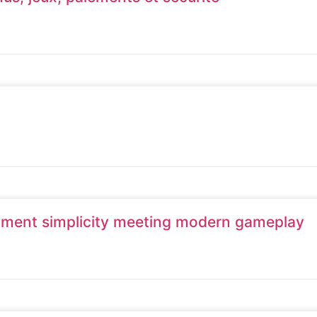
ayment simplicity meeting modern gameplay