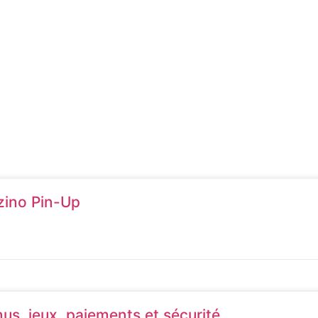
zino Pin-Up
us, jeux, paiements et sécurité