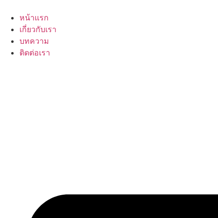
Skip
to
หน้าแรก
content
เกี่ยวกับเรา
บทความ
ติดต่อเรา